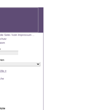
ie Seite / kein Impressum ...
chutz
Atom
n
rien
chiv »
che
tzte