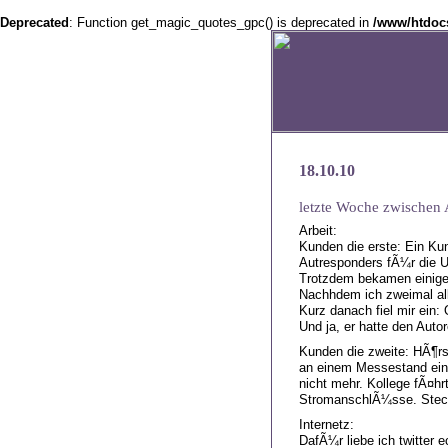
Deprecated
: Function get_magic_quotes_gpc() is deprecated in
/www/htdocs
18.10.10
letzte Woche zwischen A
Arbeit:
Kunden die erste: Ein Kun
Autresponders fÃ¼r die U
Trotzdem bekamen einige 
Nachhdem ich zweimal all
Kurz danach fiel mir ein:
Und ja, er hatte den Auto
Kunden die zweite: HÃ¶rs
an einem Messestand eing
nicht mehr. Kollege fÃ¤hr
StromanschlÃ¼sse. Steckt
Internetz:
DafÃ¼r liebe ich twitter