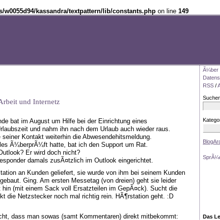
/w0055d94/kassandra/textpattern/lib/constants.php
on line
149
Ã¼ber d
Datens
RSS
/
Suche
rbeit und Internetz
Katego
de bat im August um Hilfe bei der Einrichtung eines
rlaubszeit und nahm ihn nach dem Urlaub auch wieder raus.
seiner Kontakt weiterhin die Abwesendehitsmeldung.
BlogAr
es Ã¼berprÃ¼ft hatte, bat ich den Support um Rat.
 Outlook? Er wird doch nicht?
SprÃ¼
responder damals zusÃ¤tzlich im Outlook eingerichtet.
tation an Kunden geliefert, sie wurde von ihm bei seinem Kunden
ebaut. Ging. Am ersten Messetag (von dreien) geht sie leider
t hin (mit einem Sack voll Ersatzteilen im GepÃ¤ck). Sucht die
 die Netzstecker noch mal richtig rein. HÃ¶rstation geht. :D
 echt, dass man sowas (samt Kommentaren) direkt mitbekommt:
Das Le