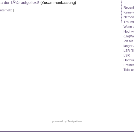
ra die TÃ¼r aufgeflext!
(Zusammenfassung)
...
Regenb
Internetz
|
Keine w
Netbo
Traumr
Wenn al
Hochw
(Un)We
Ich bin
langer
LSR (II
LSR
Hoffnu
Freihe
Teile u
powered by Textpattern