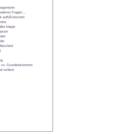
ogentorte
eiteren Fragen ...
ok aufhÃ¼bschen
eise
les klappt
asser
tter
 die
 Abschied
)
ng
it vs. Grundeinkommen
nd verliere