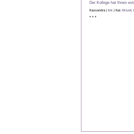
Der Kollege hat Ihnen ext
Kassandra |
link
| Kat:
Aktuell
,
* * *